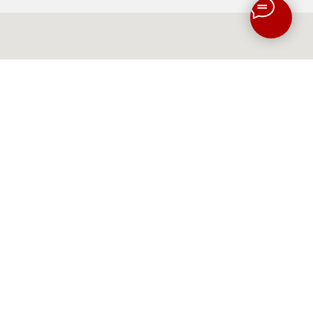
RU
I
EN
420030, Республика Татарстан, Казань, ул.
Набережная, 5